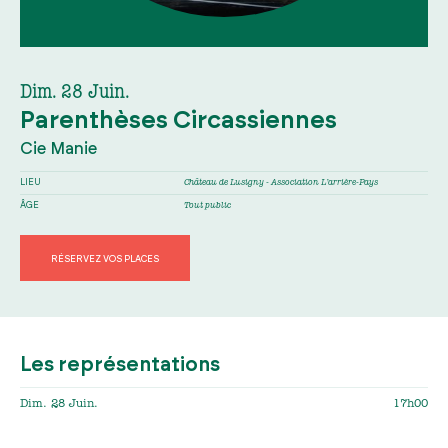
Dim. 28 Juin.
Parenthèses Circassiennes
Cie Manie
LIEU
Château de Lusigny - Association L’arrière-Pays
ÂGE
Tout public
RÉSERVEZ VOS PLACES
Les représentations
Dim. 28 Juin.
17h00