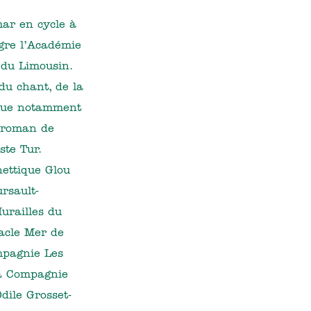
ar en cycle à
ègre l’Académie
 du Limousin.
du chant, de la
joue notamment
 roman de
ste Tur.
nettique Glou
rsault-
Murailles du
tacle Mer de
mpagnie Les
la Compagnie
dile Grosset-