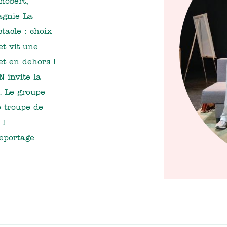
hobert,
agnie La
tacle : choix
et vit une
 et en dehors !
 invite la
. Le groupe
 troupe de
 !
reportage