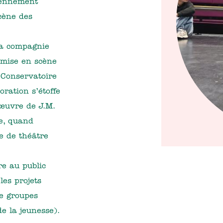
iennement
cène des
la compagnie
a mise en scène
 Conservatoire
ration s’étoffe
œuvre de J.M.
ie, quand
e de théâtre
re au public
les projets
de groupes
de la jeunesse).